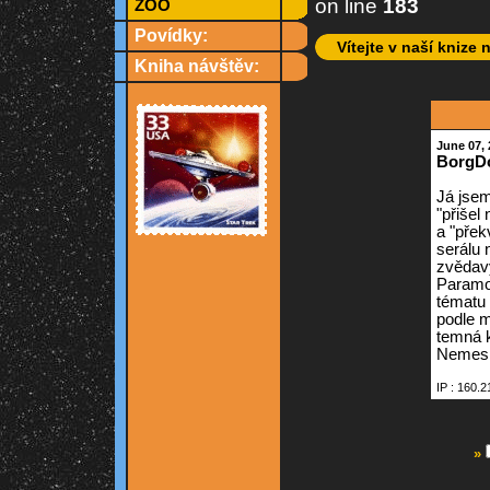
on line
183
ZOO
Povídky:
Vítejte v naší knize 
Kniha návštěv:
June 07, 
BorgD
Já jsem
"přišel
a "přek
serálu 
zvědavý
Paramou
tématu 
podle m
temná k
Nemesis
IP : 160.2
»