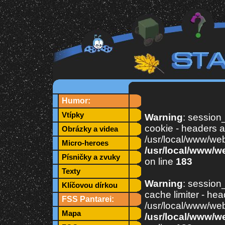
Humor:
Vtípky
Warning
: session_
cookie - headers a
Obrázky a videa
/usr/local/www/web
Micro-heroes
/usr/local/www/w
Písničky a zvuky
on line
183
Texty
Warning
: session_
Klíčovou dírkou
cache limiter - hea
FSS Pantarei:
/usr/local/www/web
Mapa
/usr/local/www/w