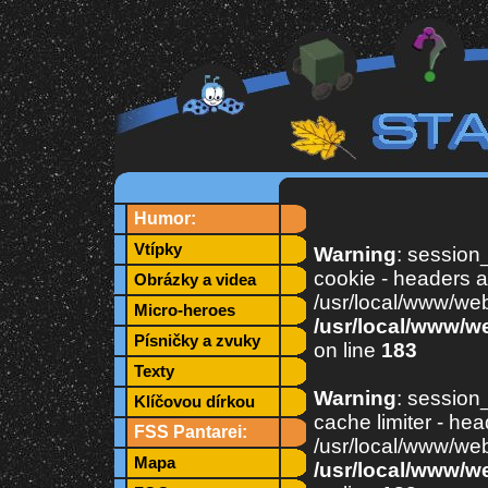
Humor:
Vtípky
Warning
: session_
cookie - headers a
Obrázky a videa
/usr/local/www/web
Micro-heroes
/usr/local/www/w
Písničky a zvuky
on line
183
Texty
Warning
: session_
Klíčovou dírkou
cache limiter - hea
FSS Pantarei:
/usr/local/www/web
Mapa
/usr/local/www/w