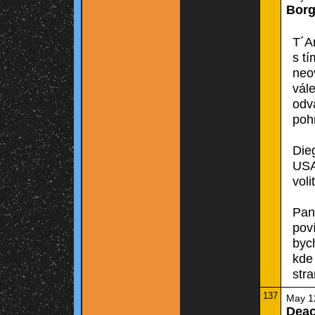
Bor
T´A
s tí
neov
vále
odvá
pohr
Dieg
USA
voli
Pan
pov
bych
kde
stra
137
May 1
Dea