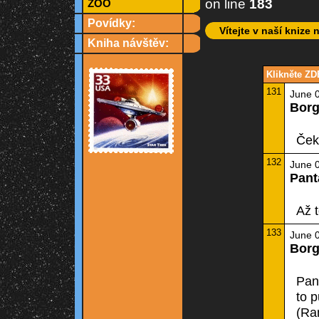
on line
183
ZOO
Povídky:
Vítejte v naší knize 
Kniha návštěv:
Klikněte ZD
131
June 0
Bor
Ček
132
June 0
Pant
Až t
133
June 0
Bor
Pant
to p
(Ram