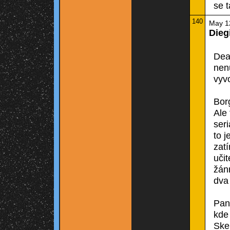
se t
140
May 1
Dieg
Dea
nen
vyvo
Borg
Ale 
seri
to j
zatí
učit
žánr
dva
Pant
kde 
Ske