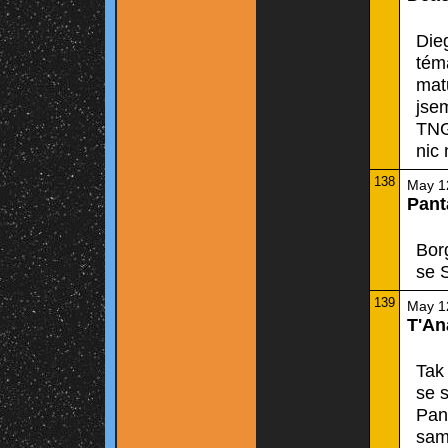
Dieg
téma
mat
jse
TNG
nic 
138
May 1
Pant
Bor
se S
139
May 1
T'An
Tak
se s
Pant
sam