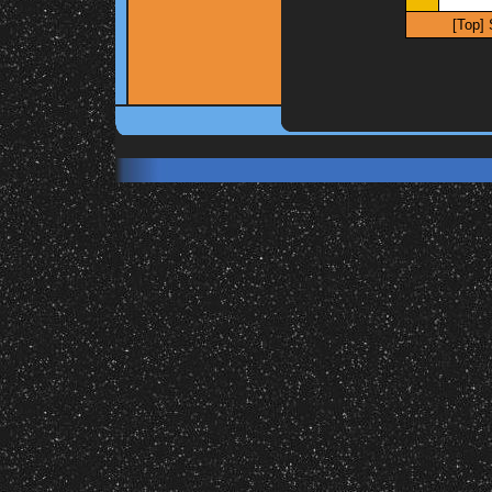
[
Top
]