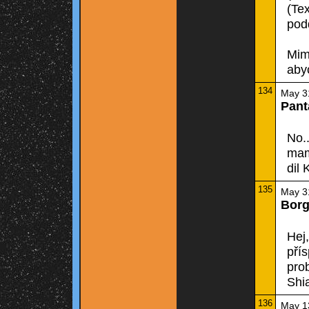
(Te
podd
Mim
aby
134
May 3
Pant
No..
mam
dil 
135
May 3
Bor
Hej,
přís
pro
Shia
136
May 1