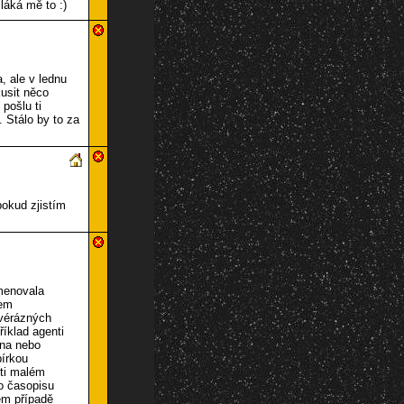
áká mě to :)
, ale v lednu
usit něco
 pošlu ti
. Stálo by to za
pokud zjistím
menovala
mem
svérázných
říklad agenti
ana nebo
bírkou
sti malém
ho časopisu
ém případě