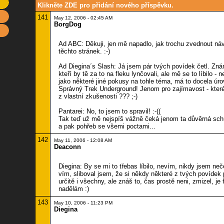
Klikněte ZDE pro přidání nového příspěvku.
141
May 12, 2006 - 02:45 AM
BorgDog
Ad ABC: Děkuji, jen mě napadlo, jak trochu zvednout ná
těchto stránek. :-)
Ad Diegina´s Slash: Já jsem pár tvých povídek četl. Zná
kteří by tě za to na fleku lynčovali, ale mě se to líbilo - n
jako některé jiné pokusy na tohle téma, má to docela úro
Správný Trek Underground! Jenom pro zajímavost - které
z vlastní zkušenosti ??? ;-)
Pantarei: No, to jsem to spravil! :-((
Tak teď už mě nejspíš vážně čeká jenom ta důvěrná sc
a pak pohřeb se všemi poctami...
142
May 11, 2006 - 12:08 AM
Deaconn
Diegina: By se mi to třebas líbilo, nevím, nikdy jsem nečet
vím, sliboval jsem, že si někdy některé z tvých povídek 
určitě i všechny, ale znáš to, čas prostě neni, zmizel, je 
nadělám :)
143
May 10, 2006 - 11:23 PM
Diegina