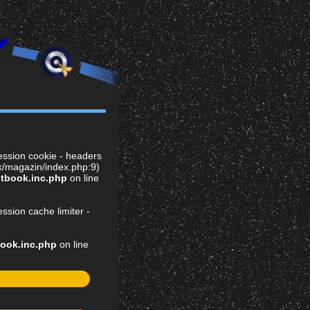
ession cookie - headers
ek/magazin/index.php:9)
stbook.inc.php
on line
ssion cache limiter -
book.inc.php
on line