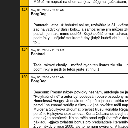
Můžeš mi napsat na chemvah(zavináč)gmail(tečka)com, l
148
May 06, 2006 - 03:03 AM
BorgDog
Pantarei: Letos už bohužel asi ne, uzávěrka je 31. května
začíná vždycky další kolo... a samozřejmě jim můžeš zk
poslat i jen tak, mimo soutěž. Když sdělíš e-mail adresu,
podmínky + nějaké soukromé tipy (když budeš chtít... :-)
to...
149
May 05, 2006 - 11:59 AM
Pantarei
Teda, takové chvály... možná bych ten Ikaros zkusila... 
podmínky a jestli to letos ještě stihnu :)
150
May 05, 2006 - 06:25 AM
BorgDog
Deaconn: Přesný název povídky neznám, antologie se j
"Polykači ohně" a autor byl podepsán pouze pseudony
Homeless&Hungry. Jednalo se zřejmě o jakousi sbírku 
parodií na známé seriály a filmy - v jiné povídce měli nap
Mulder a Scullyová zkoumat pravost trusu Ronalda Reg
poručík Ripleyová seznamovat Kurta Cobaina se svojí s
erotických pomůcek. Kniha měla snad vyjít (patrně v do
nákladu :-))jako zvláštní bonus pro předplatitele literární
Živel někdy v roce 2000, ale to nemám ověřeno. V každ