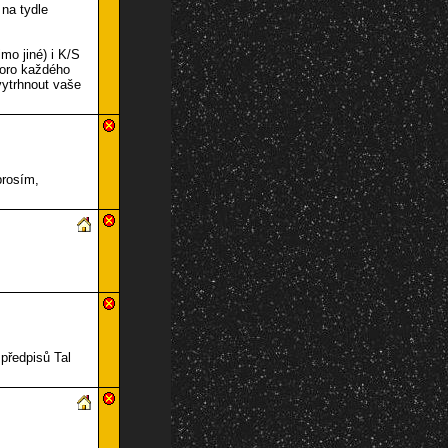
 na tydle
mo jiné) i K/S
koro každého
vytrhnout vaše
prosím,
 předpisů Tal