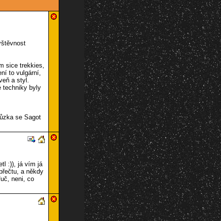
vštěvnost
m sice trekkies,
ení to vulgární,
veň a styl.
 techniky byly
hůzka se Sagot
l :)), já vím já
přečtu, a někdy
fuč, neni, co