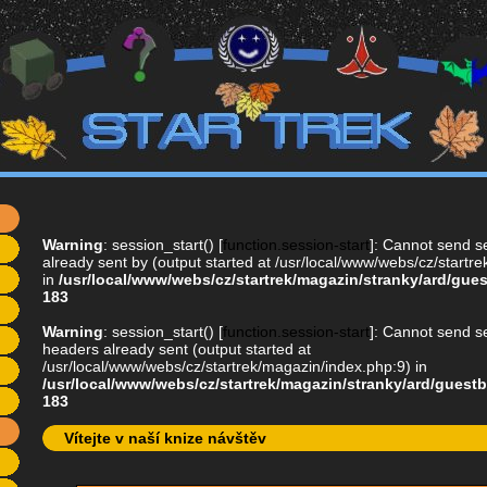
Warning
: session_start() [
function.session-start
]: Cannot send s
already sent by (output started at /usr/local/www/webs/cz/startr
in
/usr/local/www/webs/cz/startrek/magazin/stranky/ard/gue
183
Warning
: session_start() [
function.session-start
]: Cannot send se
headers already sent (output started at
/usr/local/www/webs/cz/startrek/magazin/index.php:9) in
/usr/local/www/webs/cz/startrek/magazin/stranky/ard/guest
183
Vítejte v naší knize návštěv