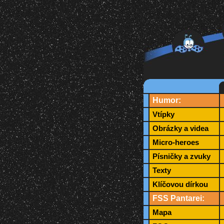
Humor:
Vtípky
Obrázky a videa
Micro-heroes
Písničky a zvuky
Texty
Klíčovou dírkou
FSS Pantarei:
Mapa